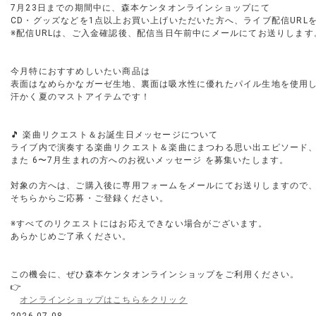
7月23日までの期間中に、森本ケンタオンラインショップにて
CD・グッズなどを1点以上お買い上げいただいた方へ、ライブ配信URL
※配信URLは、ご入金確認後、配信当日午前中にメールにてお送りします
今月特におすすめしいたい商品は
表面はなめらかなガーゼ生地、裏面は吸水性に優れたパイル生地を使用
汗かく夏のマストアイテムです！
🎵 楽曲リクエスト＆お誕生日メッセージについて
ライブ内で演奏する楽曲リクエスト＆楽曲にまつわる思い出エピソード
また 6〜7月生まれの方へのお祝いメッセージ を募集いたします。
対象の方へは、ご購入後に専用フォームをメールにてお送りしますので
そちらからご応募・ご登録ください。
※すべてのリクエストにはお応えできない場合がございます。
あらかじめご了承ください。
この機会に、ぜひ森本ケンタオンラインショップをご利用ください。
👉
オンラインショップはこちらをクリック