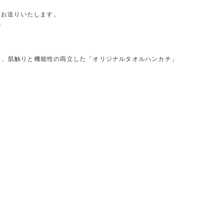
をお送りいたします。
。
し、肌触りと機能性の両立した「オリジナルタオルハンカチ」
、
、