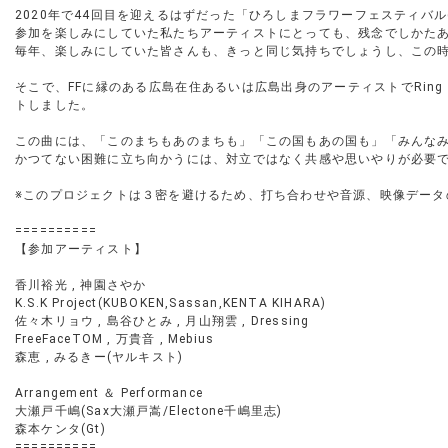
2020年で44回目を迎えるはずだった「ひろしまフラワーフェスティバル
参加を楽しみにしていた私たちアーティストにとっても、残念でしかた
毎年、楽しみにしていた皆さんも、きっと同じ気持ちでしょうし、この
そこで、FFに縁のある広島在住あるいは広島出身のアーティストでRing 
トしました。
この曲には、「このまちもあのまちも」「この国もあの国も」「みんな
かつてない困難に立ち向かうには、対立ではなく共感や思いやりが必要
※このプロジェクトは３密を避けるため、打ち合わせや音源、映像デー
==========
【参加アーティスト】
香川裕光 , 神園さやか
K.S.K Project(KUBOKEN,Sassan,KENTA KIHARA)
佐々木リョウ , 島谷ひとみ , 月山翔雲 , Dressing
FreeFaceTOM , 万貴音 , Mebius
森恵 , みるきー(ヤルキスト)
Arrangement ＆ Performance
大瀬戸千嶋(Sax大瀬戸嵩/Electone千嶋里志)
森本ケンタ(Gt)
==========