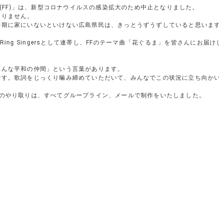
(FF)」は、新型コロナウイルスの感染拡大のため中止となりました。
ありません。
時期に家にいないといけない広島県民は、きっとうずうずしていると思いま
Ring Singersとして連帯し、FFのテーマ曲「花ぐるま」を皆さんに
みんな平和の仲間」という言葉があります。
です。歌詞をじっくり噛み締めていただいて、みんなでこの状況に立ち向か
タのやり取りは、すべてグループライン、メールで制作をいたしました。