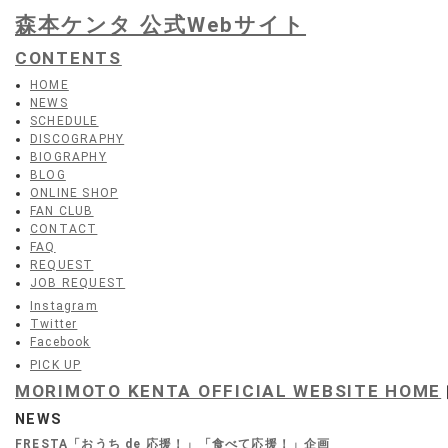
森本ケンタ 公式Webサイト
CONTENTS
HOME
NEWS
SCHEDULE
DISCOGRAPHY
BIOGRAPHY
BLOG
ONLINE SHOP
FAN CLUB
CONTACT
FAQ
REQUEST
JOB REQUEST
Instagram
Twitter
Facebook
PICK UP
MORIMOTO KENTA OFFICIAL WEBSITE HOME
NEWS
FRESTA「おうち de 応援！」「食べて応援！」企画