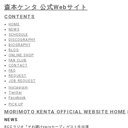
森本ケンタ 公式Webサイト
CONTENTS
HOME
NEWS
SCHEDULE
DISCOGRAPHY
BIOGRAPHY
BLOG
ONLINE SHOP
FAN CLUB
CONTACT
FAQ
REQUEST
JOB REQUEST
Instagram
Twitter
Facebook
PICK UP
MORIMOTO KENTA OFFICIAL WEBSITE HOME
NEWS
RCCラジオ『それ聴けveryカープ』ゲスト生出演