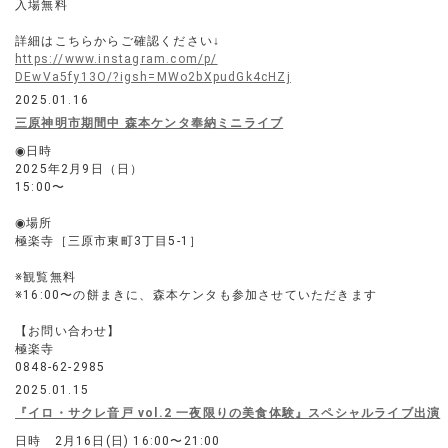
入場無料
詳細はこちらからご確認ください↓
https://www.instagram.com/p/
DEwVa5fy13O/?igsh=MWo2bXpudGk4cHZj
2025.01.16
三原神明市期間中 森本ケンタ奉納ミニライブ
◉日時
2025年2月9日（日）
15:00〜
◉場所
極楽寺［三原市東町3丁目5-1］
※観覧無料
※16:00〜の餅まきに、森本ケンタも参加させていただきます
【お問い合わせ】
極楽寺
0848-62-2985
2025.01.15
『イロ・サクレ音戸 vol.2 一夜限りの美食体験』スペシャルライブ出演
日時 2月16日(日) 16:00〜21:00