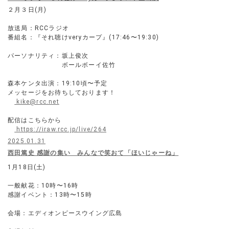
２月３日(月)
放送局：RCCラジオ
番組名：『それ聴けveryカープ』(17:46〜19:30)
パーソナリティ：坂上俊次
ボールボーイ佐竹
森本ケンタ出演：19:10頃〜予定
メッセージをお待ちしております！
kike@rcc.net
配信はこちらから
https://iraw.rcc.jp/live/264
2025.01.31
西田篤史 感謝の集い みんなで笑おて「ほいじゃーね」
1月18日(土)
一般献花：10時〜16時
感謝イベント：13時〜15時
会場：エディオンピースウイング広島