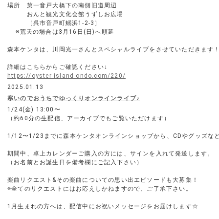
場所 第一音戸大橋下の南側旧道周辺
おんと観光文化会館うずしお広場
［呉市音戸町鰯浜1-2-3］
※荒天の場合は3月16日(日)へ順延
森本ケンタは、川岡光一さんとスペシャルライブをさせていただきます
詳細はこちらからご確認ください↓
https://oyster-island-ondo.com/220/
2025.01.13
寒いのでおうちでゆっくりオンラインライブ♪
1/24(金) 13:00〜
（約60分の生配信、アーカイブでもご覧いただけます）
1/12〜1/23までに森本ケンタオンラインショップから、CDやグッズ
期間中、卓上カレンダーご購入の方には、サインを入れて発送します。
（お名前とお誕生日を備考欄にご記入下さい）
楽曲リクエスト&その楽曲についての思い出エピソードも大募集！
※全てのリクエストにはお応えしかねますので、ご了承下さい。
1月生まれの方へは、配信中にお祝いメッセージをお届けします☆