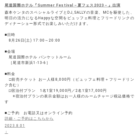
尾道国際ホテル『Summer Festival－夏フェス2023－』出演
森本ケンタのスペシャルライブとDJ,SALLYの音楽、MCを駆使した、
明日の活力になるHappyな空間をビュッフェ料理とフリードリンクの
ディナーショー形式でお楽しみいただけます。
■日時
8月26日(土) 17:00～20:00
■会場
尾道国際ホテル バンケットルーム
［尾道市新浜1-13-6］
■料金
□前売チケット お一人様8,000円（ビュッフェ料理＋フリードリン
ク含む）
□宿泊付プラン 1名1室19,000円／2名1室17,000円
※宿泊付プランの表示金額はお一人様のルームチャージ税込価格で
す
■ご予約 お電話又はオンライン予約
詳細・ご予約はこちらから
2023.8.01
｜