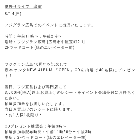
夏祭りライブ 出演
8/14(日)
フジグラン広島でのイベントに出演いたします。
時間：午前11時〜，午後2時〜
場所：フジグラン広島 [広島市中区宝町2-1]
2Fウッドコート(緑のエレベーター前)
フジグラン広島40周年を記念して
森本ケンタNEW ALBUM 『OPEN』CDを抽選で40名様にプレゼン
ト！
当日、フジ直営および専門店にて
3,000円(税込)以上お買上げのレシートをイベント会場受付にお持ちく
ださい。
抽選参加券をお渡しいたします。
当日お買上げのレシートに限ります。
＊お1人様1枚限り＊
CDプレゼント抽選会：午後3時〜
抽選参加券配布時間：午前11時30分〜午後3時
場所：2Fウッドコート(緑のエレベーター前)