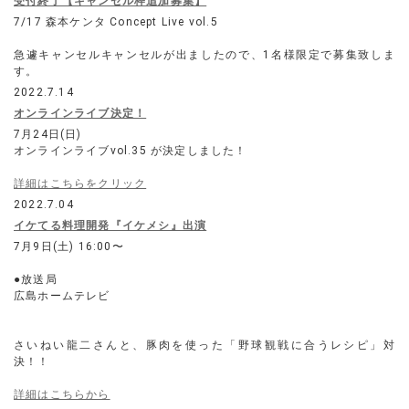
受付終了【キャンセル枠追加募集】
7/17 森本ケンタ Concept Live vol.5
急遽キャンセルキャンセルが出ましたので、1名様限定で募集致しま
す。
2022.7.14
オンラインライブ決定！
7月24日(日)
オンラインライブvol.35 が決定しました！
詳細はこちらをクリック
2022.7.04
イケてる料理開発『イケメシ』出演
7月9日(土) 16:00〜
●放送局
広島ホームテレビ
さいねい龍二さんと、豚肉を使った「野球観戦に合うレシピ」対
決！！
詳細はこちらから