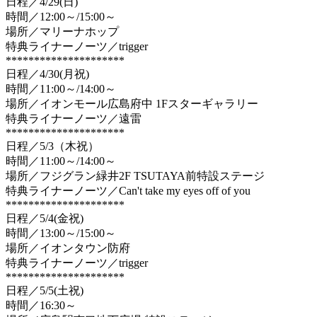
日程／4/29(日)
時間／12:00～/15:00～
場所／マリーナホップ
特典ライナーノーツ／trigger
*********************
日程／4/30(月祝)
時間／11:00～/14:00～
場所／イオンモール広島府中 1Fスターギャラリー
特典ライナーノーツ／遠雷
*********************
日程／5/3（木祝）
時間／11:00～/14:00～
場所／フジグラン緑井2F TSUTAYA前特設ステージ
特典ライナーノーツ／Can't take my eyes off of you
*********************
日程／5/4(金祝)
時間／13:00～/15:00～
場所／イオンタウン防府
特典ライナーノーツ／trigger
*********************
日程／5/5(土祝)
時間／16:30～