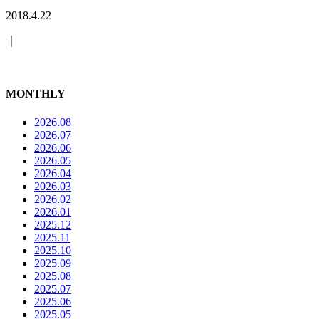
2018.4.22
｜
MONTHLY
2026.08
2026.07
2026.06
2026.05
2026.04
2026.03
2026.02
2026.01
2025.12
2025.11
2025.10
2025.09
2025.08
2025.07
2025.06
2025.05