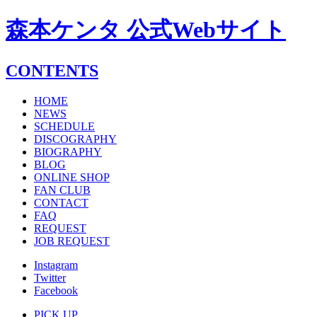
森本ケンタ 公式Webサイト
CONTENTS
HOME
NEWS
SCHEDULE
DISCOGRAPHY
BIOGRAPHY
BLOG
ONLINE SHOP
FAN CLUB
CONTACT
FAQ
REQUEST
JOB REQUEST
Instagram
Twitter
Facebook
PICK UP