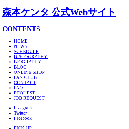
森本ケンタ 公式Webサイト
CONTENTS
HOME
NEWS
SCHEDULE
DISCOGRAPHY
BIOGRAPHY
BLOG
ONLINE SHOP
FAN CLUB
CONTACT
FAQ
REQUEST
JOB REQUEST
Instagram
Twitter
Facebook
PICK UP