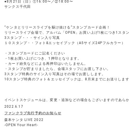
●8月21日（日）①16:00〜／②18:00〜
サンクス千代田
“ケンタとリリースライブを駆け抜ける”スタンプカード企画！
リリースライブ会場で、アルバム「OPEN」お買い上げ1枚につき1スタ
3スタンプ・・・サイン入り写真
１０スタンプ・・フォト&エッセイブック（A5サイズ24Pフルカラー）
・スタンプカードにご記名ください
・1枚お買い上げにつき、1押印となります。
・カード紛失などによる再押印はいたしません。
・スタンプが貯まりましたら、会場スタッフにお渡し下さい。
3スタンプ特典のサイン入り写真はその場でお渡しします。
10スタンプ特典のフォト＆エッセイブックは、8月末までにお送りしま
イベントスケジュールは、変更・追加などの場合もございますのであら
2022.6.17
ファンクラブ先行予約のお知らせ
森本ケンタ LIVE 2022
-OPEN Your Heart-