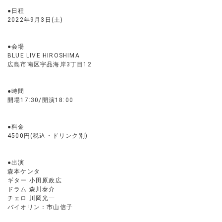
●日程
2022年9月3日(土)
●会場
BLUE LIVE HIROSHIMA
広島市南区宇品海岸3丁目12
●時間
開場17:30/開演18:00
●料金
4500円(税込・ドリンク別)
●出演
森本ケンタ
ギター:小田原政広
ドラム:森川泰介
チェロ:川岡光一
バイオリン：市山信子