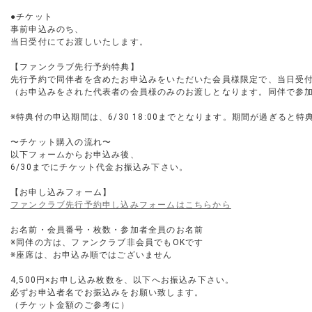
●チケット
事前申込みのち、
当日受付にてお渡しいたします。
【ファンクラブ先行予約特典】
先行予約で同伴者を含めたお申込みをいただいた会員様限定で、当日受
（お申込みをされた代表者の会員様のみのお渡しとなります。同伴で参
※特典付の申込期間は、6/30 18:00までとなります。期間が過ぎる
〜チケット購入の流れ〜
以下フォームからお申込み後、
6/30までにチケット代金お振込み下さい。
【お申し込みフォーム】
ファンクラブ先行予約申し込みフォームはこちらから
お名前・会員番号・枚数・参加者全員のお名前
※同伴の方は、ファンクラブ非会員でもOKです
※座席は、お申込み順ではございません
4,500円×お申し込み枚数を、以下へお振込み下さい。
必ずお申込者名でお振込みをお願い致します。
（チケット金額のご参考に）