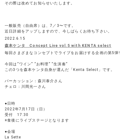
その際は改めてお知らせいたします。
一般販売（自由席）は、7／3〜です。
近日詳細をアップしますので、今しばらくお待ち下さい。
2022.6.15
森本ケンタ Concept Live vol.5 with KENTA select
毎回さまざまなコンセプトでライブをお届けする企画の第5弾!
今回は“ワイン” “お料理” “生演奏”
この3つを森本ケンタ自身が選んだ「Kenta Select」です。
パーカッション：森川泰介さん
チェロ：川岡光一さん
●日時
2022年7月17日（日）
受付 17:30
※食後にライブステージとなります
●会場
La Sette