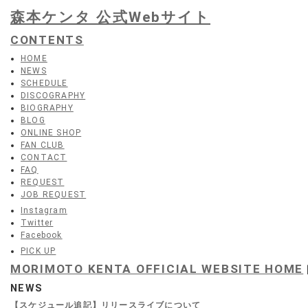
森本ケンタ 公式Webサイト
CONTENTS
HOME
NEWS
SCHEDULE
DISCOGRAPHY
BIOGRAPHY
BLOG
ONLINE SHOP
FAN CLUB
CONTACT
FAQ
REQUEST
JOB REQUEST
Instagram
Twitter
Facebook
PICK UP
MORIMOTO KENTA OFFICIAL WEBSITE HOME
NEWS
【スケジュール追記】リリースライブについて