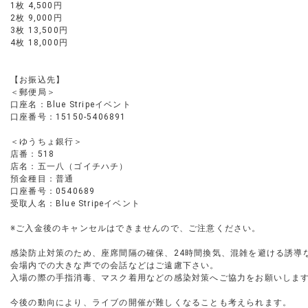
1枚 4,500円
2枚 9,000円
3枚 13,500円
4枚 18,000円
【お振込先】
＜郵便局＞
口座名：Blue Stripeイベント
口座番号：15150-5406891
＜ゆうちょ銀行＞
店番：518
店名：五一八（ゴイチハチ）
預金種目：普通
口座番号：0540689
受取人名：Blue Stripeイベント
※ご入金後のキャンセルはできませんので、ご注意ください。
感染防止対策のため、座席間隔の確保、24時間換気、混雑を避ける誘導
会場内での大きな声での会話などはご遠慮下さい。
入場の際の手指消毒、マスク着用などの感染対策へご協力をお願いしま
今後の動向により、ライブの開催が難しくなることも考えられます。