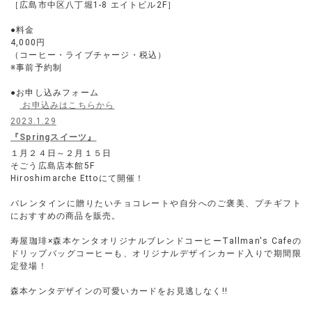
［広島市中区八丁堀1-8 エイトビル2F］
●料金
4,000円
（コーヒー・ライブチャージ・税込）
※事前予約制
●お申し込みフォーム
お申込みはこちらから
2023.1.29
『Springスイーツ』
１月２４日～２月１５日
そごう広島店本館5F
Hiroshimarche Ettoにて開催！
バレンタインに贈りたいチョコレートや自分へのご褒美、プチギフト
におすすめの商品を販売。
寿屋珈琲×森本ケンタオリジナルブレンドコーヒーTallman's Cafeの
ドリップバッグコーヒーも、オリジナルデザインカード入りで期間限
定登場！
森本ケンタデザインの可愛いカードをお見逃しなく!!