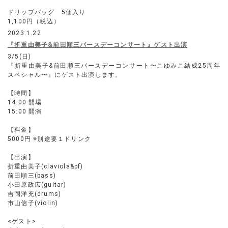
ドリップバッグ 5個入り
1,100円（税込）
2023.1.22
『折重由美子&前田順三バースデーコンサート』ゲスト出演
3/5(日)
『折重由美子&前田順三バースデーコンサート〜こゆみこ結成25周年
スペシャル〜』にゲスト出演します。
【時間】
14:00 開場
15:00 開演
【料金】
5000円 ※別途要１ドリンク
【出演】
折重由美子(claviola&pf)
前田順三(bass)
小田原政広(guitar)
吉岡洋充(drums)
市山信子(violin)
<ゲスト>