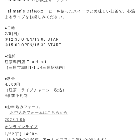
Tallman's Cafeが限定オープン！
Tallman's Cafeのコーヒーを使ったスイーツと美味しい紅茶で、心温
まるライブをお楽しみください。
●日時
2/5(日)
①12:30 OPEN/13:00 START
②15:00 OPEN/15:30 START
●場所
紅茶専門店 Tea Heart
［三原市城町1-1 JR三原駅構内］
●料金
4,000円
（紅茶・ライブチャージ・税込）
※事前予約制
●お申込みフォーム
お申込みフォームはこちらから
2023.1.06
オンラインライブ
1/22(日) 14:00〜
（約60分の生配信、アーカイブでもご覧いただけます）