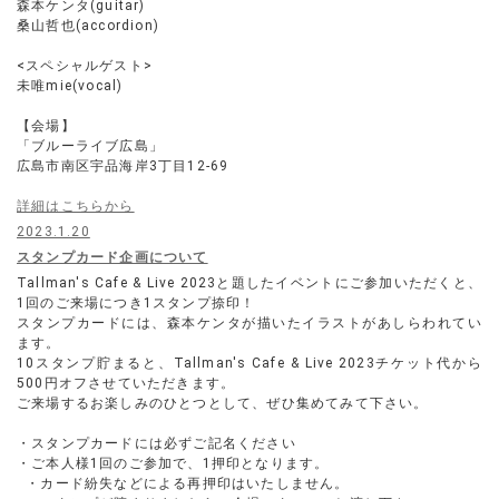
森本ケンタ(guitar)
桑山哲也(accordion)
<スペシャルゲスト>
未唯mie(vocal)
【会場】
「ブルーライブ広島」
広島市南区宇品海岸3丁目12-69
詳細はこちらから
2023.1.20
スタンプカード企画について
Tallman's Cafe & Live 2023と題したイベントにご参加いただくと、
1回のご来場につき1スタンプ捺印！
スタンプカードには、森本ケンタが描いたイラストがあしらわれてい
ます。
10スタンプ貯まると、Tallman's Cafe & Live 2023チケット代から
500円オフさせていただきます。
ご来場するお楽しみのひとつとして、ぜひ集めてみて下さい。
・スタンプカードには必ずご記名ください
・ご本人様1回のご参加で、1押印となります。
・カード紛失などによる再押印はいたしません。