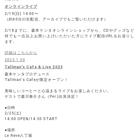
オンラインライブ
2/19(日) 14:00〜
（約60分の生配信、アーカイブでもご覧いただけます）
2/18までに、森本ケンタオンラインショップから、CDやグッズなど
何でも一点以上お買い上げいただいた方にライブ配信URLをお送りし
ます。
詳細はこちらから
2023.1.30
Tallman's Cafe & Live 2023
森本ケンタプロデュース
Tallman's Cafeが限定オープン！
美味しいコーヒーと心温まるライブをお楽しみください。
ゲストで森川泰介さん（Per.)出演決定！
●日時
2/25(土)
14:00 OPEN/14:30 START
●場所
Le Reve八丁堀