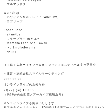
・マルマラサダ
Workshop
・ハワイアンリボンレイ『RAINBOW』
・ラブリーズ
Goods Shop
・aNueNue
・フラサプライ ホアロハ
・Mamaka Fashions Hawaii
・iku & nuikobo chie
・N*line
＜主催＞広島ケイキフラ＆オリタヒチフェスティバル実行委員会
＜運営＞株式会社スマイルマーケティング
2026.02.20
オンラインライブのお知らせ
2月27日(金) 13:00〜
（約60分の生配信／アーカイブ視聴あり）
オンラインライブを開催いたします。
リアルタイムはもちろん、配信後は1週間アーカイブでもお楽しみいた