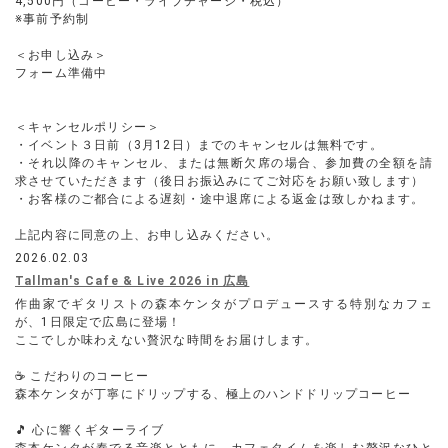
4,500円（コーヒー・ライブチャージ・税込）
※事前予約制
＜お申し込み＞
フォーム準備中
＜キャンセルポリシー＞
・イベント３日前（3月12日）までのキャンセルは無料です。
・それ以降のキャンセル、または無断欠席の場合、参加費の全額を請
求させていただきます（後日お振込みにてご対応をお願い致します）
・お客様のご都合による遅刻・途中退席による返金は致しかねます。
上記内容に同意の上、お申し込みください。
2026.02.03
Tallman's Cafe & Live 2026 in 広島
作曲家でギタリストの森本ケンタがプロデュースする特別なカフェ
が、1日限定で広島に登場！
ここでしか味わえない贅沢な時間をお届けします。
☕ こだわりのコーヒー
森本ケンタが丁寧にドリップする、極上のハンドドリップコーヒー
🎵 心に響くギターライブ