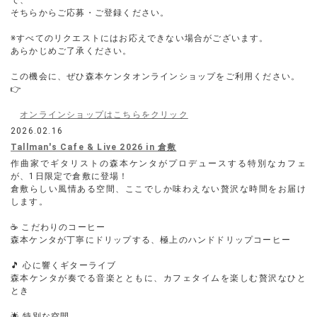
で、
そちらからご応募・ご登録ください。
※すべてのリクエストにはお応えできない場合がございます。
あらかじめご了承ください。
この機会に、ぜひ森本ケンタオンラインショップをご利用ください。
👉
オンラインショップはこちらをクリック
2026.02.16
Tallman's Cafe & Live 2026 in 倉敷
作曲家でギタリストの森本ケンタがプロデュースする特別なカフェ
が、1日限定で倉敷に登場！
倉敷らしい風情ある空間、ここでしか味わえない贅沢な時間をお届け
します。
☕ こだわりのコーヒー
森本ケンタが丁寧にドリップする、極上のハンドドリップコーヒー
🎵 心に響くギターライブ
森本ケンタが奏でる音楽とともに、カフェタイムを楽しむ贅沢なひと
とき
🌟 特別な空間