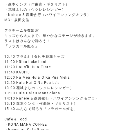
・森本ケンタ（作曲家・ギタリスト）
・花城よしの（ウクレレシンガー）
・Nahele & 森川敏行（ハワイアンソング＆フラ）
MC：泉田文佳
フラチーム多数出演
キッズから大人まで、華やかなステージが続きます。
ラストはみんなで踊ろう！
「フラガール虹を」
10:40 フラ&オリタヒチ花花キッズ
11:00 Hālau Loke Lani
11:20 Hauo’li Hula Tiare
11:40 KAUPILI
12:00 Na Mea Hula O Ka Pua Melia
12:20 Hula Hui O Na Pua Le’a
13:00 花城よしの（ウクレレシンガー）
13:30 Hula Halau Mana’olana
14:10 Nahele & 森川敏行（ハワイアンソング＆フラ）
15:10 森本ケンタ（作曲家・ギタリスト）
15:40 みんなで踊ろう「フラガール虹を」
Cafe & Food
・KONA MANA COFFEE
・Hawaiian Cafe Gogo’s