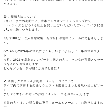
だけます。
🎁 ご視聴方法について
2月26日までの期間中に、森本ケンタオンラインショップにて
CD・グッズなどを1点以上お買い上げいただいた方へ、ライブ配信
URLをお送りいたします。
※配信URLは、ご入金確認後、配信当日午前中にメールにてお送りしま
す。
☕2/4から2026年の運気にかわり、いよいよ新しい一年の運気スター
ト！
今月、2026年卓上カレンダーをご購入の方に、ケンタが直筆メッセー
ジを入れてお送りします
どんなメッセージが届くかお楽しみに！
🎵 楽曲リクエスト＆お誕生日メッセージについて
ライブ内で演奏する楽曲リクエスト＆楽曲にまつわる思い出エピソー
ド、
また 2月生まれの方へのお祝いメッセージ を募集いたします。
対象の方へは、ご購入後に専用フォームをメールにてお送りしますの