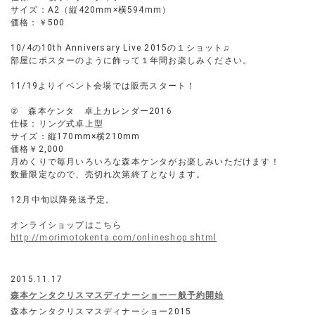
サイズ：A2（縦420mm×横594mm）
価格：￥500
10/4の10th Anniversary Live 2015の１ショット♫
部屋にポスターのように飾って１年間お楽しみください。
11/19よりイベント会場では販売スタート！
② 森本ケンタ 卓上カレンダー2016
仕様：リング式卓上型
サイズ：縦170mm×横210mm
価格￥2,000
月めくりで毎月いろいろな森本ケンタがお楽しみいただけます！
数量限定なので、売切れ次第終了となります。
12月中旬以降発送予定。
オンライショップはこちら
http://morimotokenta.com/onlineshop.shtml
2015.11.17
森本ケンタクリスマスディナーショー一般予約開始
森本ケンタクリスマスディナーショー2015