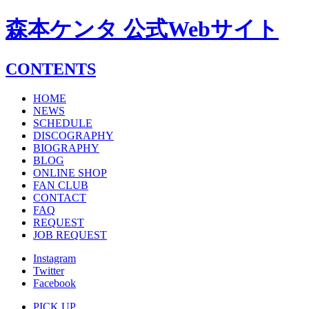
森本ケンタ 公式Webサイト
CONTENTS
HOME
NEWS
SCHEDULE
DISCOGRAPHY
BIOGRAPHY
BLOG
ONLINE SHOP
FAN CLUB
CONTACT
FAQ
REQUEST
JOB REQUEST
Instagram
Twitter
Facebook
PICK UP