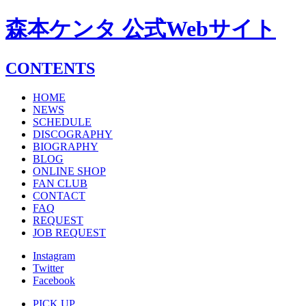
森本ケンタ 公式Webサイト
CONTENTS
HOME
NEWS
SCHEDULE
DISCOGRAPHY
BIOGRAPHY
BLOG
ONLINE SHOP
FAN CLUB
CONTACT
FAQ
REQUEST
JOB REQUEST
Instagram
Twitter
Facebook
PICK UP