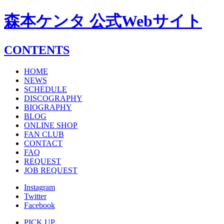
森本ケンタ 公式Webサイト
CONTENTS
HOME
NEWS
SCHEDULE
DISCOGRAPHY
BIOGRAPHY
BLOG
ONLINE SHOP
FAN CLUB
CONTACT
FAQ
REQUEST
JOB REQUEST
Instagram
Twitter
Facebook
PICK UP