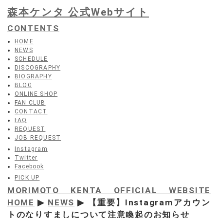
森本ケンタ 公式Webサイト
CONTENTS
HOME
NEWS
SCHEDULE
DISCOGRAPHY
BIOGRAPHY
BLOG
ONLINE SHOP
FAN CLUB
CONTACT
FAQ
REQUEST
JOB REQUEST
Instagram
Twitter
Facebook
PICK UP
MORIMOTO KENTA OFFICIAL WEBSITE
HOME
▶
NEWS
▶ 【重要】Instagramアカウン
トのなりすましについて注意喚起のお知らせ