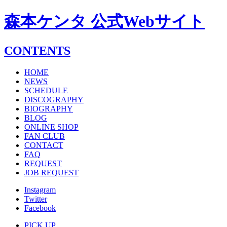
森本ケンタ 公式Webサイト
CONTENTS
HOME
NEWS
SCHEDULE
DISCOGRAPHY
BIOGRAPHY
BLOG
ONLINE SHOP
FAN CLUB
CONTACT
FAQ
REQUEST
JOB REQUEST
Instagram
Twitter
Facebook
PICK UP