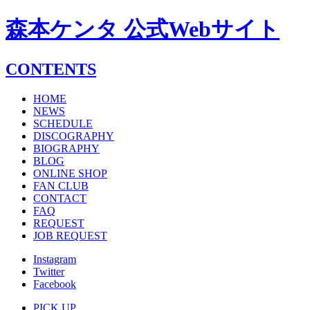
森本ケンタ 公式Webサイト
CONTENTS
HOME
NEWS
SCHEDULE
DISCOGRAPHY
BIOGRAPHY
BLOG
ONLINE SHOP
FAN CLUB
CONTACT
FAQ
REQUEST
JOB REQUEST
Instagram
Twitter
Facebook
PICK UP