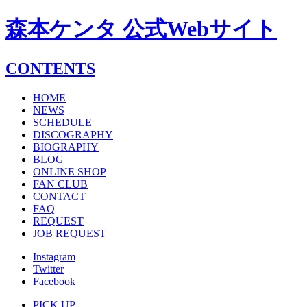
森本ケンタ 公式Webサイト
CONTENTS
HOME
NEWS
SCHEDULE
DISCOGRAPHY
BIOGRAPHY
BLOG
ONLINE SHOP
FAN CLUB
CONTACT
FAQ
REQUEST
JOB REQUEST
Instagram
Twitter
Facebook
PICK UP