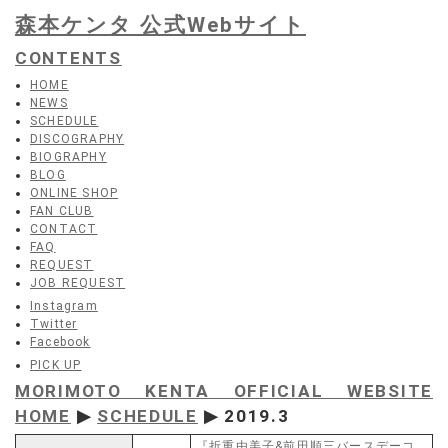
森本ケンタ 公式Webサイト
CONTENTS
HOME
NEWS
SCHEDULE
DISCOGRAPHY
BIOGRAPHY
BLOG
ONLINE SHOP
FAN CLUB
CONTACT
FAQ
REQUEST
JOB REQUEST
Instagram
Twitter
Facebook
PICK UP
MORIMOTO KENTA OFFICIAL WEBSITE
HOME
▶
SCHEDULE
▶ 2019.3
『折重由美子&前田順三バースデーコ