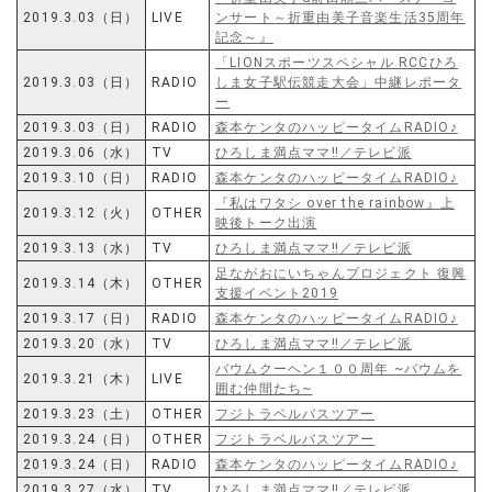
2019.3.03（日）
LIVE
ンサート～折重由美子音楽生活35周年
記念～』
「LIONスポーツスペシャル RCCひろ
2019.3.03（日）
RADIO
しま女子駅伝競走大会」中継レポータ
ー
2019.3.03（日）
RADIO
森本ケンタのハッピータイムRADIO♪
2019.3.06（水）
TV
ひろしま満点ママ‼／テレビ派
2019.3.10（日）
RADIO
森本ケンタのハッピータイムRADIO♪
『私はワタシ over the rainbow』上
2019.3.12（火）
OTHER
映後トーク出演
2019.3.13（水）
TV
ひろしま満点ママ‼／テレビ派
足ながおにいちゃんプロジェクト 復興
2019.3.14（木）
OTHER
支援イベント2019
2019.3.17（日）
RADIO
森本ケンタのハッピータイムRADIO♪
2019.3.20（水）
TV
ひろしま満点ママ‼／テレビ派
バウムクーヘン１００周年 ~バウムを
2019.3.21（木）
LIVE
囲む仲間たち~
2019.3.23（土）
OTHER
フジトラベルバスツアー
2019.3.24（日）
OTHER
フジトラベルバスツアー
2019.3.24（日）
RADIO
森本ケンタのハッピータイムRADIO♪
2019.3.27（水）
TV
ひろしま満点ママ‼／テレビ派