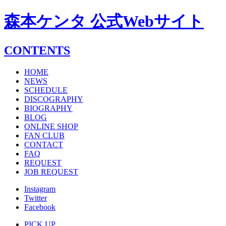
森本ケンタ 公式Webサイト
CONTENTS
HOME
NEWS
SCHEDULE
DISCOGRAPHY
BIOGRAPHY
BLOG
ONLINE SHOP
FAN CLUB
CONTACT
FAQ
REQUEST
JOB REQUEST
Instagram
Twitter
Facebook
PICK UP