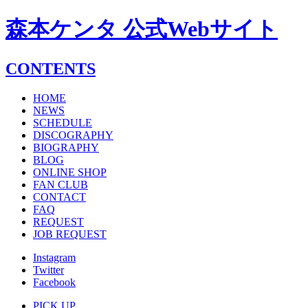
森本ケンタ 公式Webサイト
CONTENTS
HOME
NEWS
SCHEDULE
DISCOGRAPHY
BIOGRAPHY
BLOG
ONLINE SHOP
FAN CLUB
CONTACT
FAQ
REQUEST
JOB REQUEST
Instagram
Twitter
Facebook
PICK UP