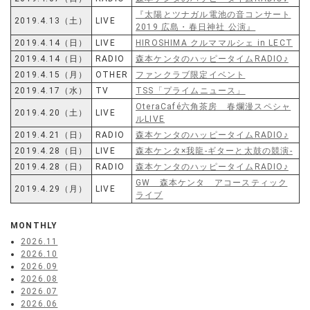
『太陽とツナガル電池の音コンサート
2019.4.13（土）
LIVE
2019 広島・春日神社 公演』
2019.4.14（日）
LIVE
HIROSHIMA クルママルシェ in LECT
2019.4.14（日）
RADIO
森本ケンタのハッピータイムRADIO♪
2019.4.15（月）
OTHER
ファンクラブ限定イベント
2019.4.17（水）
TV
TSS「プライムニュース」
OteraCafé六角茶房 春爛漫スペシャ
2019.4.20（土）
LIVE
ルLIVE
2019.4.21（日）
RADIO
森本ケンタのハッピータイムRADIO♪
2019.4.28（日）
LIVE
森本ケンタ×我龍-ギターと太鼓の競演-
2019.4.28（日）
RADIO
森本ケンタのハッピータイムRADIO♪
GW 森本ケンタ アコースティック
2019.4.29（月）
LIVE
ライブ
MONTHLY
2026.11
2026.10
2026.09
2026.08
2026.07
2026.06