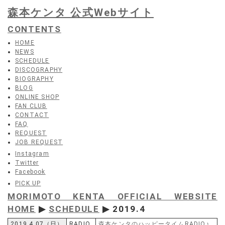
森本ケンタ 公式Webサイト
CONTENTS
HOME
NEWS
SCHEDULE
DISCOGRAPHY
BIOGRAPHY
BLOG
ONLINE SHOP
FAN CLUB
CONTACT
FAQ
REQUEST
JOB REQUEST
Instagram
Twitter
Facebook
PICK UP
MORIMOTO KENTA OFFICIAL WEBSITE
HOME
▶
SCHEDULE
▶ 2019.4
2019.4.07（日）
RADIO
森本ケンタのハッピータイムRADIO♪