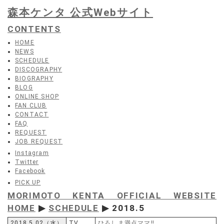
森本ケンタ 公式Webサイト
CONTENTS
HOME
NEWS
SCHEDULE
DISCOGRAPHY
BIOGRAPHY
BLOG
ONLINE SHOP
FAN CLUB
CONTACT
FAQ
REQUEST
JOB REQUEST
Instagram
Twitter
Facebook
PICK UP
MORIMOTO KENTA OFFICIAL WEBSITE
HOME
▶
SCHEDULE
▶ 2018.5
2018.5.02（水）
TV
ひろしま満点ママ‼