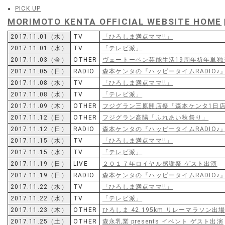
PICK UP
MORIMOTO KENTA OFFICIAL WEBSITE HOME
2017.11.01（水）
TV
「ひろしま満点ママ!!」
2017.11.01（水）
TV
「テレビ派」
2017.11.03（金）
OTHER
ヴェートーベン芸能生活19周年祈年単独
2017.11.05（日）
RADIO
森本ケンタの『ハッピータイムRADIO♪
2017.11.08（水）
TV
「ひろしま満点ママ!!」
2017.11.08（水）
TV
「テレビ派」
2017.11.09（木）
OTHER
フジグラン三原開店祭「森本ケンタ1日
2017.11.12（日）
OTHER
フジグラン高陽「ふれあい秋祭り」
2017.11.12（日）
RADIO
森本ケンタの『ハッピータイムRADIO♪
2017.11.15（水）
TV
「ひろしま満点ママ!!」
2017.11.15（水）
TV
「テレビ派」
2017.11.19（日）
LIVE
２０１７年ロイヤル感謝祭 ゲスト出演
2017.11.19（日）
RADIO
森本ケンタの『ハッピータイムRADIO♪
2017.11.22（水）
TV
「ひろしま満点ママ!!」
2017.11.22（水）
TV
「テレビ派」
2017.11.23（木）
OTHER
ひろしま 42.195km リレーマラソン出
2017.11.25（土）
OTHER
森永乳業 presents イベント ゲスト出演