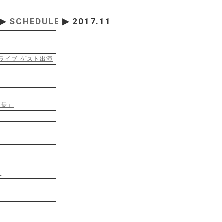
▶
SCHEDULE
▶ 2017.11
ライブ ゲスト出演
』
店長」
』
』
場