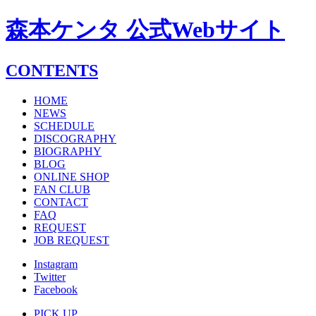
森本ケンタ 公式Webサイト
CONTENTS
HOME
NEWS
SCHEDULE
DISCOGRAPHY
BIOGRAPHY
BLOG
ONLINE SHOP
FAN CLUB
CONTACT
FAQ
REQUEST
JOB REQUEST
Instagram
Twitter
Facebook
PICK UP