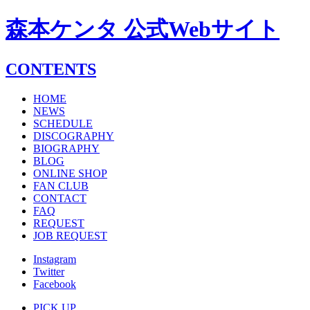
森本ケンタ 公式Webサイト
CONTENTS
HOME
NEWS
SCHEDULE
DISCOGRAPHY
BIOGRAPHY
BLOG
ONLINE SHOP
FAN CLUB
CONTACT
FAQ
REQUEST
JOB REQUEST
Instagram
Twitter
Facebook
PICK UP