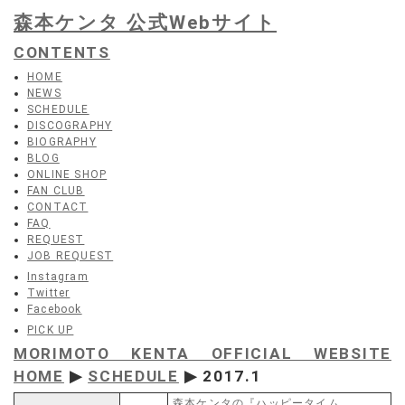
森本ケンタ 公式Webサイト
CONTENTS
HOME
NEWS
SCHEDULE
DISCOGRAPHY
BIOGRAPHY
BLOG
ONLINE SHOP
FAN CLUB
CONTACT
FAQ
REQUEST
JOB REQUEST
Instagram
Twitter
Facebook
PICK UP
MORIMOTO KENTA OFFICIAL WEBSITE
HOME
▶
SCHEDULE
▶ 2017.1
森本ケンタの『ハッピータイム