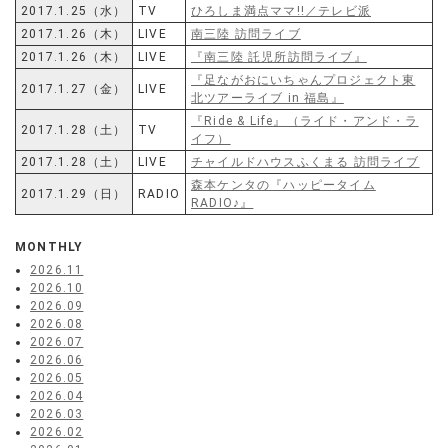
2017.1.25（水）
TV
ひろしま満点ママ!!／テレビ派
2017.1.26（木）
LIVE
南三陸 訪問ライブ
2017.1.26（木）
LIVE
『南三陸 託児所訪問ライブ』
『足ながおにいちゃんプロジェクト東
2017.1.27（金）
LIVE
北ツアーライブ in 福島』
『Ride & Life』（ライド・アンド・ラ
2017.1.28（土）
TV
イフ）
2017.1.28（土）
LIVE
チャイルドハウスふくまる 訪問ライブ
森本ケンタの『ハッピータイム
2017.1.29（日）
RADIO
RADIO♪』
MONTHLY
2026.11
2026.10
2026.09
2026.08
2026.07
2026.06
2026.05
2026.04
2026.03
2026.02