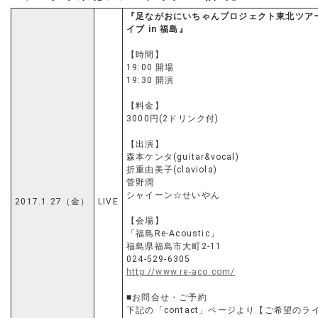
『足ながおにいちゃんプロジェクト東北ツア
イブ in 福島』
【時間】
19:00 開場
19:30 開演
【料金】
3000円(2ドリンク付)
【出演】
森本ケンタ(guitar&vocal)
折重由美子(claviola)
菅野潤
シャイーン☆せいやん
2017.1.27（金）
LIVE
【会場】
「福島Re-Acoustic」
福島県福島市大町2-11
024-529-6305
http://www.re-aco.com/
■お問合せ・ご予約
下記の「contact」ページより【ご希望のラ