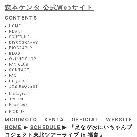
森本ケンタ 公式Webサイト
CONTENTS
HOME
NEWS
SCHEDULE
DISCOGRAPHY
BIOGRAPHY
BLOG
ONLINE SHOP
FAN CLUB
CONTACT
FAQ
REQUEST
JOB REQUEST
Instagram
Twitter
Facebook
PICK UP
MORIMOTO KENTA OFFICIAL WEBSITE
HOME
▶
SCHEDULE
▶ 『足ながおにいちゃんプ
ロジェクト東北ツアーライブ in 福島』