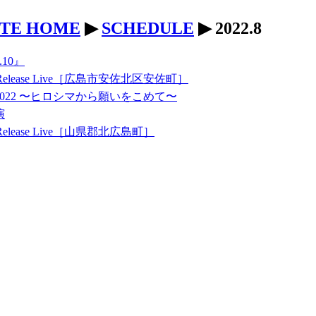
ITE HOME
▶
SCHEDULE
▶ 2022.8
10』
elease Live［広島市安佐北区安佐町］
022 〜ヒロシマから願いをこめて〜
演
elease Live［山県郡北広島町］