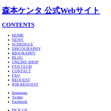
森本ケンタ 公式Webサイト
CONTENTS
HOME
NEWS
SCHEDULE
DISCOGRAPHY
BIOGRAPHY
BLOG
ONLINE SHOP
FAN CLUB
CONTACT
FAQ
REQUEST
JOB REQUEST
Instagram
Twitter
Facebook
PICK UP