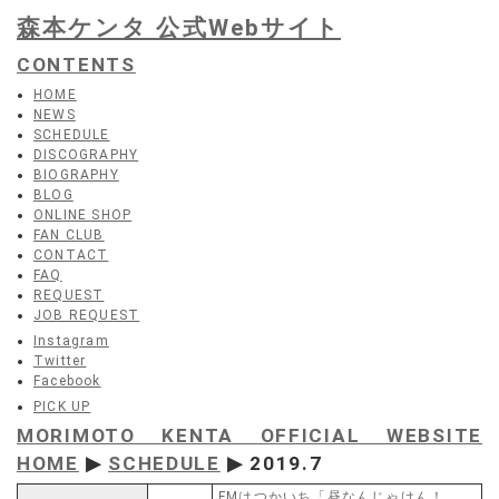
森本ケンタ 公式Webサイト
CONTENTS
HOME
NEWS
SCHEDULE
DISCOGRAPHY
BIOGRAPHY
BLOG
ONLINE SHOP
FAN CLUB
CONTACT
FAQ
REQUEST
JOB REQUEST
Instagram
Twitter
Facebook
PICK UP
MORIMOTO KENTA OFFICIAL WEBSITE
HOME
▶
SCHEDULE
▶ 2019.7
FMはつかいち「昼なんじゃけん！