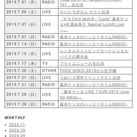
2019.7.01（月）
RADIO
761」生出演
2019.7.06（土）
LIVE
かいた七夕さん ゲスト出演
『It's Cool part.8～"Luna" 森本ケン
2019.7.07（日）
LIVE
タ×折重由美子 Special Lunch Live
～』
2019.7.07（日）
RADIO
森本ケンタのハッピータイムRADIO♪
2019.7.14（日）
RADIO
森本ケンタのハッピータイムRADIO♪
レンタルキャンピングカーとレンタル
2019.7.15（月）
LIVE
バイクの展示会
2019.7.17（水）
TV
プライムニュース生出演
2019.7.20（土）
OTHER
FOOD SONIC 2019から生中継
2019.7.21（日）
LIVE
うめパ２周年イベントゲスト出演
2019.7.21（日）
RADIO
森本ケンタのハッピータイムRADIO♪
「森本ケンタ LIVE TOUR 2019 -Live
2019.7.28（日）
LIVE
no yatsu-」
2019.7.28（日）
RADIO
森本ケンタのハッピータイムRADIO♪
MONTHLY
2026.11
2026.10
2026.09