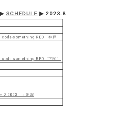
▶
SCHEDULE
▶ 2023.8
s code-something RED［神戸］
s code-something RED［下関］
フェス2023－』出演