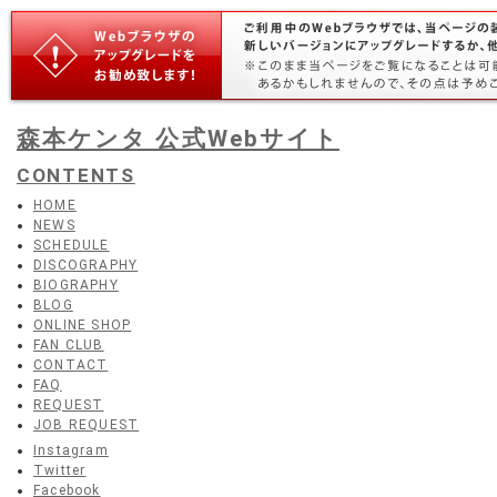
森本ケンタ 公式Webサイト
CONTENTS
HOME
NEWS
SCHEDULE
DISCOGRAPHY
BIOGRAPHY
BLOG
ONLINE SHOP
FAN CLUB
CONTACT
FAQ
REQUEST
JOB REQUEST
Instagram
Twitter
Facebook