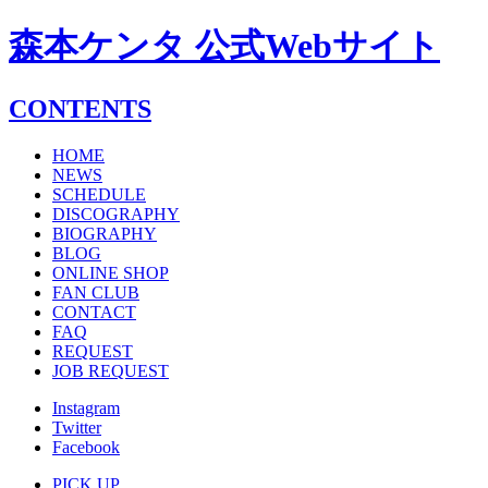
森本ケンタ 公式Webサイト
CONTENTS
HOME
NEWS
SCHEDULE
DISCOGRAPHY
BIOGRAPHY
BLOG
ONLINE SHOP
FAN CLUB
CONTACT
FAQ
REQUEST
JOB REQUEST
Instagram
Twitter
Facebook
PICK UP