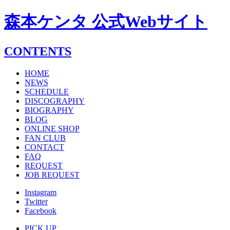
森本ケンタ 公式Webサイト
CONTENTS
HOME
NEWS
SCHEDULE
DISCOGRAPHY
BIOGRAPHY
BLOG
ONLINE SHOP
FAN CLUB
CONTACT
FAQ
REQUEST
JOB REQUEST
Instagram
Twitter
Facebook
PICK UP