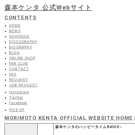
森本ケンタ 公式Webサイト
CONTENTS
HOME
NEWS
SCHEDULE
DISCOGRAPHY
BIOGRAPHY
BLOG
ONLINE SHOP
FAN CLUB
CONTACT
FAQ
REQUEST
JOB REQUEST
Instagram
Twitter
Facebook
PICK UP
MORIMOTO KENTA OFFICIAL WEBSITE HOME
森本ケンタのハッピータイムRADIO♪