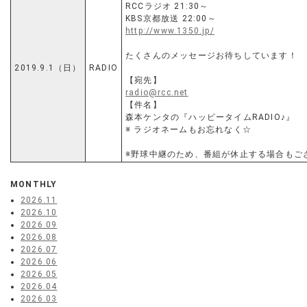
RCCラジオ 21:30～
KBS京都放送 22:00～
http://www.1350.jp/
たくさんのメッセージお待ちしています！
2019.9.1（日）
RADIO
【宛先】
radio@rcc.net
【件名】
森本ケンタの『ハッピータイムRADIO♪』
※ ラジオネームもお忘れなく☆
※野球中継のため、番組が休止する場合もご
MONTHLY
2026.11
2026.10
2026.09
2026.08
2026.07
2026.06
2026.05
2026.04
2026.03