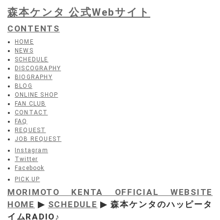
森本ケンタ 公式Webサイト
CONTENTS
HOME
NEWS
SCHEDULE
DISCOGRAPHY
BIOGRAPHY
BLOG
ONLINE SHOP
FAN CLUB
CONTACT
FAQ
REQUEST
JOB REQUEST
Instagram
Twitter
Facebook
PICK UP
MORIMOTO KENTA OFFICIAL WEBSITE
HOME
▶
SCHEDULE
▶ 森本ケンタのハッピータ
イムRADIO♪