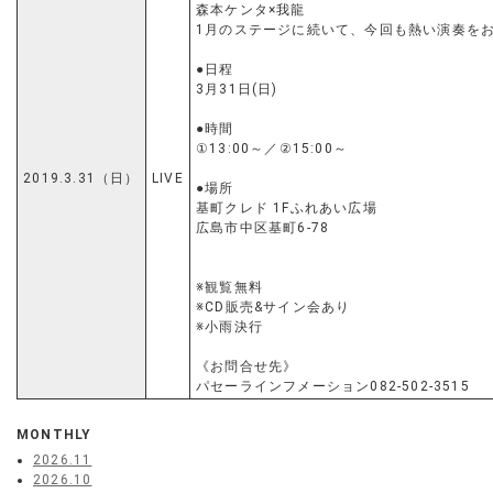
森本ケンタ×我龍
1月のステージに続いて、今回も熱い演奏を
●日程
3月31日(日)
●時間
①13:00～／②15:00～
2019.3.31（日）
LIVE
●場所
基町クレド 1Fふれあい広場
広島市中区基町6-78
※観覧無料
※CD販売&サイン会あり
※小雨決行
《お問合せ先》
パセーラインフメーション082-502-3515
MONTHLY
2026.11
2026.10