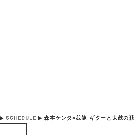
▶
SCHEDULE
▶ 森本ケンタ×我龍-ギターと太鼓の競