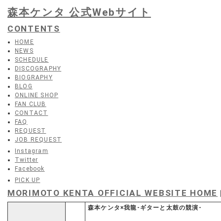
森本ケンタ 公式Webサイト
CONTENTS
HOME
NEWS
SCHEDULE
DISCOGRAPHY
BIOGRAPHY
BLOG
ONLINE SHOP
FAN CLUB
CONTACT
FAQ
REQUEST
JOB REQUEST
Instagram
Twitter
Facebook
PICK UP
MORIMOTO KENTA OFFICIAL WEBSITE HOME
森本ケンタ×我龍-ギターと太鼓の競演-