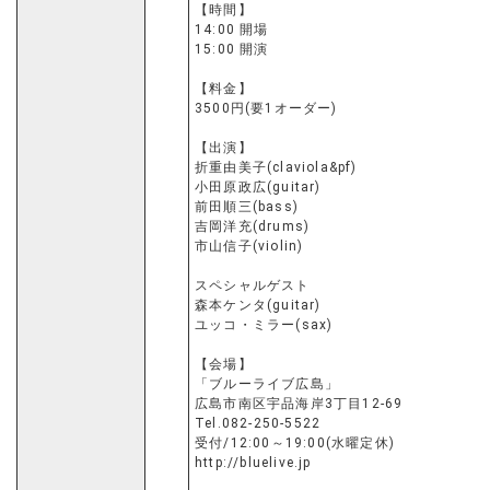
【時間】
14:00 開場
15:00 開演
【料金】
3500円(要1オーダー)
【出演】
折重由美子(claviola&pf)
小田原政広(guitar)
前田順三(bass)
吉岡洋充(drums)
市山信子(violin)
スペシャルゲスト
森本ケンタ(guitar)
ユッコ・ミラー(sax)
【会場】
「ブルーライブ広島」
広島市南区宇品海岸3丁目12-69
Tel.082-250-5522
受付/12:00～19:00(水曜定休)
http://bluelive.jp