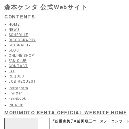
森本ケンタ 公式Webサイト
CONTENTS
HOME
NEWS
SCHEDULE
DISCOGRAPHY
BIOGRAPHY
BLOG
ONLINE SHOP
FAN CLUB
CONTACT
FAQ
REQUEST
JOB REQUEST
Instagram
Twitter
Facebook
PICK UP
MORIMOTO KENTA OFFICIAL WEBSITE HOME
『折重由美子&前田順三バースデーコンサー