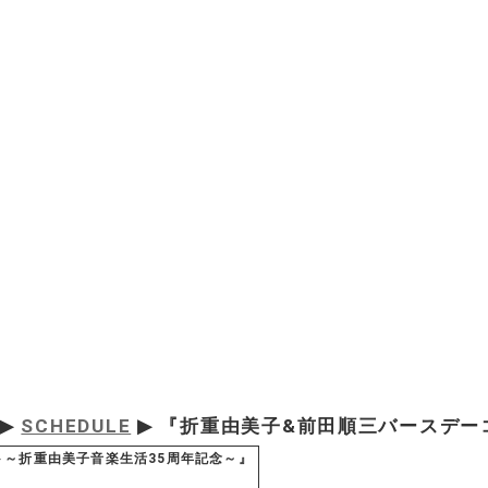
▶
SCHEDULE
▶ 『折重由美子&前田順三バースデー
ト～折重由美子音楽生活35周年記念～』