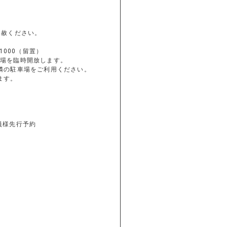
容赦ください。
1000（留置）
正面駐車場を臨時開放します。
隣の駐車場をご利用ください。
ます。
員様先行予約
。