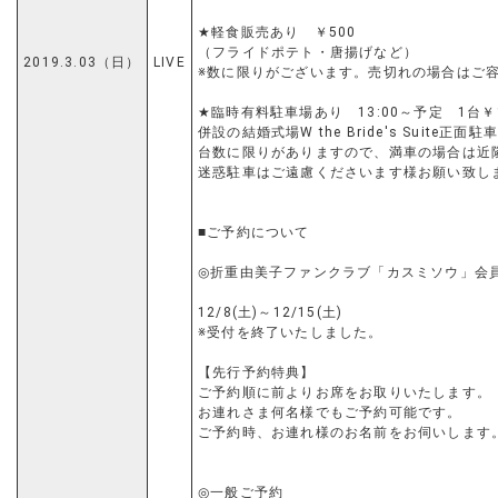
★軽食販売あり ￥500
（フライドポテト・唐揚げなど）
2019.3.03（日）
LIVE
※数に限りがございます。売切れの場合はご
★臨時有料駐車場あり 13:00～予定 1台￥
併設の結婚式場W the Bride's Suite
台数に限りがありますので、満車の場合は近
迷惑駐車はご遠慮くださいます様お願い致し
■ご予約について
◎折重由美子ファンクラブ「カスミソウ」会
12/8(土)～12/15(土)
※受付を終了いたしました。
【先行予約特典】
ご予約順に前よりお席をお取りいたします。
お連れさま何名様でもご予約可能です。
ご予約時、お連れ様のお名前をお伺いします
◎一般ご予約