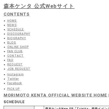
森本ケンタ 公式Webサイト
CONTENTS
HOME
NEWS
SCHEDULE
DISCOGRAPHY
BIOGRAPHY
BLOG
ONLINE SHOP
FAN CLUB
CONTACT
FAQ
REQUEST
JOB REQUEST
Instagram
Twitter
Facebook
PICK UP
MORIMOTO KENTA OFFICIAL WEBSITE HOME
SCHEDULE
森本ケンタNew EP「Trinity」発売イベン