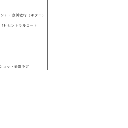
ョン）・森川敏行（ギター）
1F セントラルコート
ショット撮影予定