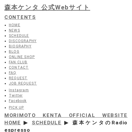
森本ケンタ 公式Webサイト
CONTENTS
HOME
NEWS
SCHEDULE
DISCOGRAPHY
BIOGRAPHY
BLOG
ONLINE SHOP
FAN CLUB
CONTACT
FAQ
REQUEST
JOB REQUEST
Instagram
Twitter
Facebook
PICK UP
MORIMOTO KENTA OFFICIAL WEBSITE
HOME
▶
SCHEDULE
▶ 森本ケンタのRadio
espresso