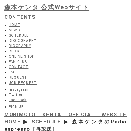
森本ケンタ 公式Webサイト
CONTENTS
HOME
NEWS
SCHEDULE
DISCOGRAPHY
BIOGRAPHY
BLOG
ONLINE SHOP
FAN CLUB
CONTACT
FAQ
REQUEST
JOB REQUEST
Instagram
Twitter
Facebook
PICK UP
MORIMOTO KENTA OFFICIAL WEBSITE
HOME
▶
SCHEDULE
▶ 森本ケンタのRadio
espresso［再放送］