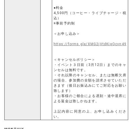
●料金
4,500円（コーヒー・ライブチャージ・税
込）
※事前予約制
＜お申し込み＞
https://forms.gle/XMG2jVtdKiqQcvn49
＜キャンセルポリシー＞
・イベント３日前（3月12日）までのキャ
ンセルは無料です。
・それ以降のキャンセル、または無断欠席
の場合、参加費の全額を請求させていただ
きます（後日お振込みにてご対応をお願い
致します）
・お客様のご都合による遅刻・途中退席に
よる返金は致しかねます。
上記内容に同意の上、お申し込みくださ
い。