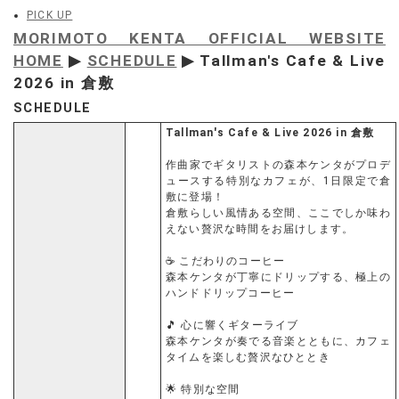
PICK UP
MORIMOTO KENTA OFFICIAL WEBSITE
HOME
▶
SCHEDULE
▶ Tallman's Cafe & Live
2026 in 倉敷
SCHEDULE
Tallman's Cafe & Live 2026 in 倉敷
作曲家でギタリストの森本ケンタがプロデ
ュースする特別なカフェが、1日限定で倉
敷に登場！
倉敷らしい風情ある空間、ここでしか味わ
えない贅沢な時間をお届けします。
☕ こだわりのコーヒー
森本ケンタが丁寧にドリップする、極上の
ハンドドリップコーヒー
🎵 心に響くギターライブ
森本ケンタが奏でる音楽とともに、カフェ
タイムを楽しむ贅沢なひととき
🌟 特別な空間