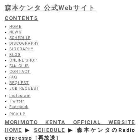
森本ケンタ 公式Webサイト
CONTENTS
HOME
NEWS
SCHEDULE
DISCOGRAPHY
BIOGRAPHY
BLOG
ONLINE SHOP
FAN CLUB
CONTACT
FAQ
REQUEST
JOB REQUEST
Instagram
Twitter
Facebook
PICK UP
MORIMOTO KENTA OFFICIAL WEBSITE
HOME
▶
SCHEDULE
▶ 森本ケンタのRadio
espresso［再放送］