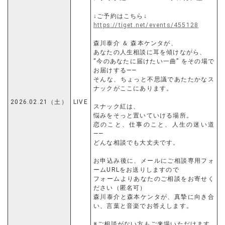
↓ご予約はこちら↓
https://tiget.net/events/455128
森川泰介 ＆ 森本ケンタが、
あなたの人生相談に耳を傾けながら、
“今のあなたに届けたい一曲” をその場で
お届けする——
そんな、ちょっと不思議であたたかなス
ナックがここにあります。
2026.02.21（土）
LIVE
スナック紅は、
悩みをそっと置いていける場所。
恋のこと、仕事のこと、人生の迷い道
——
どんな相談でも大丈夫です。
お申込み後に、メールにご相談専用フォ
ームURLをお送りしますので
フォームよりあなたのご相談をお寄せく
ださい（匿名可）
森川泰介と森本ケンタが、真摯に向き合
い、言葉と音楽でお答えします。
※ご相談がない方もご来場いただけます