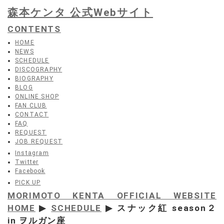
森本ケンタ 公式Webサイト
CONTENTS
HOME
NEWS
SCHEDULE
DISCOGRAPHY
BIOGRAPHY
BLOG
ONLINE SHOP
FAN CLUB
CONTACT
FAQ
REQUEST
JOB REQUEST
Instagram
Twitter
Facebook
PICK UP
MORIMOTO KENTA OFFICIAL WEBSITE
HOME
▶
SCHEDULE
▶ スナック紅 season２
in ヲルガン座