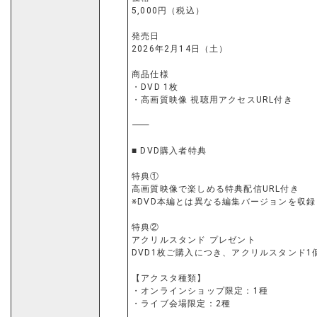
5,000円（税込）
発売日
2026年2月14日（土）
商品仕様
・DVD 1枚
・高画質映像 視聴用アクセスURL付き
⸻
■ DVD購入者特典
特典①
高画質映像で楽しめる特典配信URL付き
※DVD本編とは異なる編集バージョンを収録
特典②
アクリルスタンド プレゼント
DVD1枚ご購入につき、アクリルスタンド1
【アクスタ種類】
・オンラインショップ限定：1種
・ライブ会場限定：2種