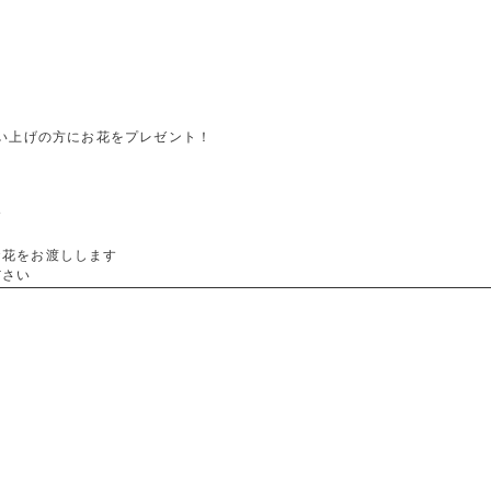
買い上げの方にお花をプレゼント！
す
お花をお渡しします
ださい