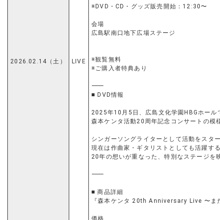
※DVD・CD・グッズ販売開始：12:30〜
会場
広島駅南口地下広場ステージ
※観覧無料
2026.02.14（土）
LIVE
※ご購入者特典あり
⸻
■ DVD情報
2025年10月5日、広島文化学園HBGホー
森本ケンタ活動20周年記念コンサートの模
シンガーソングライターとして活動をスタ
現在は作曲家・ギタリストとしても活躍す
20年の想いが重なった、特別なステージを
⸻
■ 商品詳細
『森本ケンタ 20th Anniversary Liv
価格