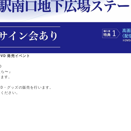
DVD 発売イベント
D
えたら〜』
します。
・CD・グッズの販売を行います。
りください。