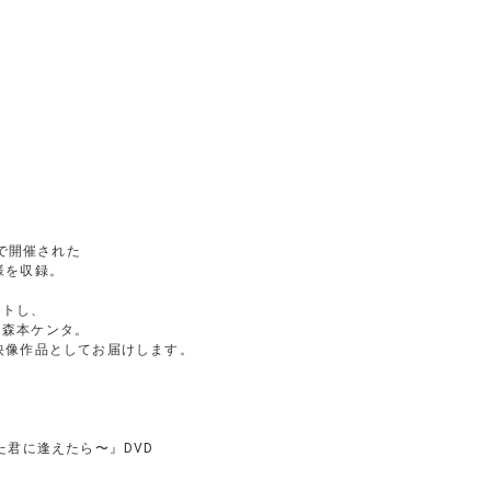
ルで開催された
様を収録。
ートし、
る森本ケンタ。
映像作品としてお届けします。
e 〜また君に逢えたら〜』DVD