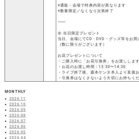
※通販・会場で特典内容が異なります
※数量限定／なくなり次第終了
⸻
🌼 当日限定プレゼント
当日、会場にてCD・DVD・グッズ等をお
（数に限りがございます）
お花プレゼントについて
・ご購入時に「お花引換券」をお渡ししま
・お花のお渡し時間：13:30〜14:30
・ライブ終了後、森本ケンタ本人より直接
・引換券はなくさないよう大切にお持ちく
MONTHLY
2026.11
2026.10
2026.09
2026.08
2026.07
2026.06
2026.05
2026.04