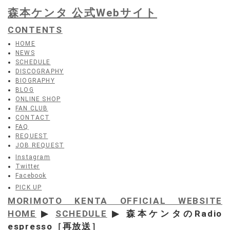
森本ケンタ 公式Webサイト
CONTENTS
HOME
NEWS
SCHEDULE
DISCOGRAPHY
BIOGRAPHY
BLOG
ONLINE SHOP
FAN CLUB
CONTACT
FAQ
REQUEST
JOB REQUEST
Instagram
Twitter
Facebook
PICK UP
MORIMOTO KENTA OFFICIAL WEBSITE
HOME
▶
SCHEDULE
▶ 森本ケンタのRadio
espresso［再放送］