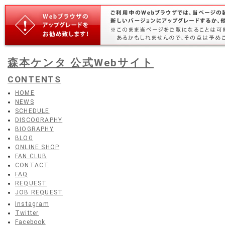
森本ケンタ 公式Webサイト
CONTENTS
HOME
NEWS
SCHEDULE
DISCOGRAPHY
BIOGRAPHY
BLOG
ONLINE SHOP
FAN CLUB
CONTACT
FAQ
REQUEST
JOB REQUEST
Instagram
Twitter
Facebook