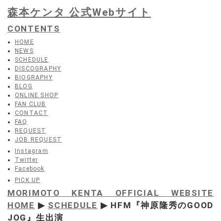
森本ケンタ 公式Webサイト
CONTENTS
HOME
NEWS
SCHEDULE
DISCOGRAPHY
BIOGRAPHY
BLOG
ONLINE SHOP
FAN CLUB
CONTACT
FAQ
REQUEST
JOB REQUEST
Instagram
Twitter
Facebook
PICK UP
MORIMOTO KENTA OFFICIAL WEBSITE
HOME
▶
SCHEDULE
▶ HFM『神原隆秀のGOOD
JOG』生出演