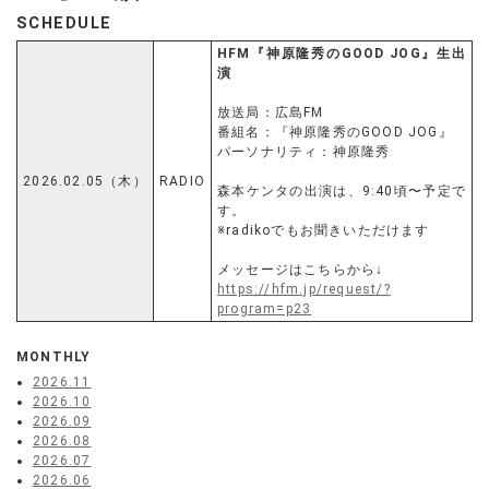
SCHEDULE
HFM『神原隆秀のGOOD JOG』生出
演
放送局：広島FM
番組名：『神原隆秀のGOOD JOG』
パーソナリティ：神原隆秀
2026.02.05（木）
RADIO
森本ケンタの出演は、9:40頃〜予定で
す。
※radikoでもお聞きいただけます
メッセージはこちらから↓
https://hfm.jp/request/?
program=p23
MONTHLY
2026.11
2026.10
2026.09
2026.08
2026.07
2026.06