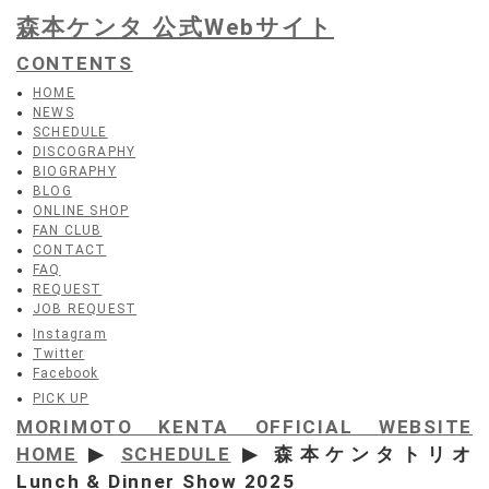
森本ケンタ 公式Webサイト
CONTENTS
HOME
NEWS
SCHEDULE
DISCOGRAPHY
BIOGRAPHY
BLOG
ONLINE SHOP
FAN CLUB
CONTACT
FAQ
REQUEST
JOB REQUEST
Instagram
Twitter
Facebook
PICK UP
MORIMOTO KENTA OFFICIAL WEBSITE
HOME
▶
SCHEDULE
▶ 森本ケンタトリオ
Lunch & Dinner Show 2025