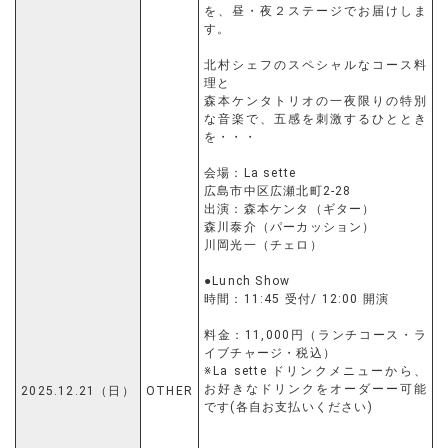
を、昼・夜２ステージでお届けしま
す。
北村シェフのスペシャルなコース料
理と
森本ケンタトリオの一夜限りの特別
な音楽で、五感を刺激するひととき
を・・・
会場：La sette
広島市中区広瀬北町2-28
出演：森本ケンタ（ギター）
森川泰介（パーカッション）
川岡光一（チェロ）
●Lunch Show
時間：11:45 受付/ 12:00 開演
料金：11,000円（ランチコース・ラ
イブチャージ・税込）
※La sette ドリンクメニューから、
お好きなドリンクをオーダーー可能
2025.12.21（日）
OTHER
です(各自お支払いください)