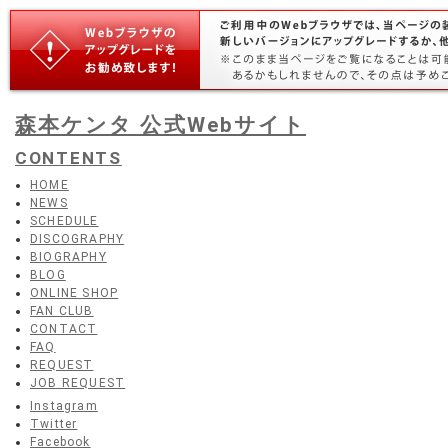
森本ケンタ 公式Webサイト
CONTENTS
HOME
NEWS
SCHEDULE
DISCOGRAPHY
BIOGRAPHY
BLOG
ONLINE SHOP
FAN CLUB
CONTACT
FAQ
REQUEST
JOB REQUEST
Instagram
Twitter
Facebook