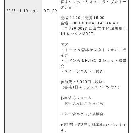
森本ケンタトリオミニライブ＆トー
クショー！
2025.11.19（水）
OTHER
開場 14:30／開演 15:00
会場：HIROSHIMA ITALIAN AO
〔〒730-0033 広島市中区堀川町1-
14 レックスMB2F〕
内容
・トーク＆森本ケンタトリオミニラ
イブ
・サイン会＆FC限定２ショット撮影
会
・スイーツ＆カフェ付き
参加費：6,000円（税込）
（書籍1冊＋カフェスイーツ付き）
お申込みフォーム
お申込みはこちらから
主催：森本ケンタ後援会
※第1部・第2部は別構成のイベントで
す。