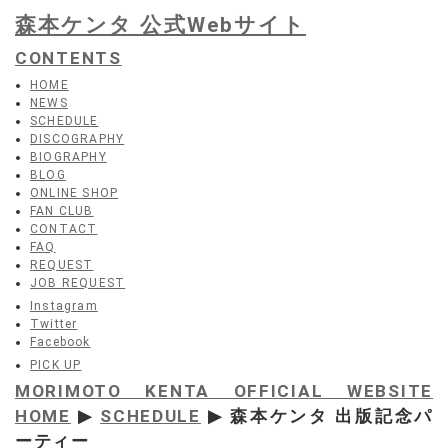
森本ケンタ 公式Webサイト
CONTENTS
HOME
NEWS
SCHEDULE
DISCOGRAPHY
BIOGRAPHY
BLOG
ONLINE SHOP
FAN CLUB
CONTACT
FAQ
REQUEST
JOB REQUEST
Instagram
Twitter
Facebook
PICK UP
MORIMOTO KENTA OFFICIAL WEBSITE
HOME
▶
SCHEDULE
▶ 森本ケンタ 出版記念パ
ーティー